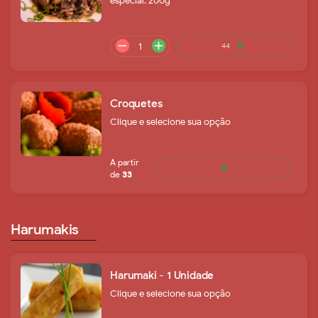
especial. 200g
Croquetes
A partir
Clique e selecione sua opção
shopping_cart
de
87
Harumakis
Harumaki - 1 Unidade
Clique e selecione sua opção
remove
add
44
shopping_cart