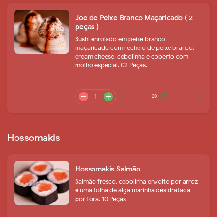
Joe de Peixe Branco Maçaricado ( 2
peças )
Sushi enrolado em peixe branco
maçaricado com recheio de peixe branco,
cream cheese, cebolinha e coberto com
molho especial. 02 Peças.
remove
add
39
shopping_cart
Hossomakis
Hossomakis Salmão
Salmão fresco, cebolinha envolto por arroz
e uma folha de alga marinha desidratada
por fora. 10 Peças
remove
add
28
shopping_cart