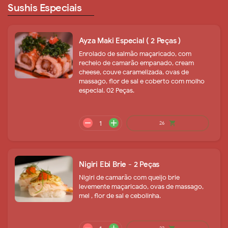
Sushis Especiais
remove
add
35
shopping_cart
Ayza Maki Especial ( 2 Peças )
Enrolado de salmão maçaricado, com
recheio de camarão empanado, cream
cheese, couve caramelizada, ovas de
massago, flor de sal e coberto com molho
especial. 02 Peças.
remove
add
28
shopping_cart
Nigiri Ebi Brie - 2 Peças
Nigiri de camarão com queijo brie
levemente maçaricado, ovas de massago,
mel , flor de sal e cebolinha.