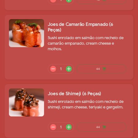
Joes de Camarão Empanado (6
Peças)
Sushi enrolado em salmão com recheio de
camarão empanado, cream cheese e
molhos.
remove
add
35
shopping_cart
Joes de Shimeji (6 Peças)
Sushi enrolado em salmão com recheio de
shimeji, cream cheese, teriyaki e gergelim.
remove
add
37
shopping_cart