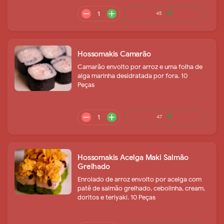
Hossomakis Camarão
Camarão envolto por arroz e uma folha de
alga marinha desidratada por fora. 10
Peças
remove
add
28
shopping_cart
Hossomakis Acelga Maki Salmão
Grelhado
Enrolado de arroz envolto por acelga com
patê de salmão grelhado, cebolinha, cream,
doritos e teriyaki. 10 Peças