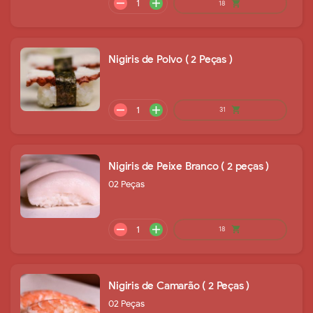
Nigiris de Polvo ( 2 Peças )
Nigiris de Peixe Branco ( 2 peças )
02 Peças
remove
add
53
shopping_cart
Nigiris de Camarão ( 2 Peças )
02 Peças