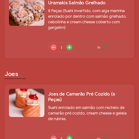
Uramakis Salmão Grelhado
8 Peças (Sushi invertido, com alga marinha
enrolado por dentro com salmão grelhado,
cebolinha e cream cheese coberto com
gergelim)
remove
add
41
shopping_cart
Joes
Joes de Camarão Pré Cozido (6
Peças)
Sushi enrolado em salmão com recheio de
camarão pré cozido, cream cheese e geleia
remove
add
de rubras.
36
shopping_cart