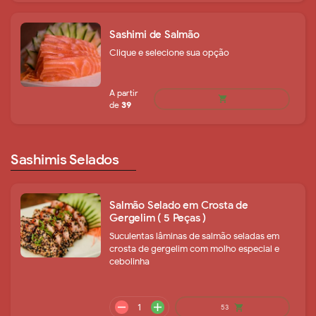
Sashimi de Salmão
Clique e selecione sua opção
A partir
shopping_cart
de
72
Sashimis Selados
Salmão Selado em Crosta de
Gergelim ( 5 Peças )
A partir
shopping_cart
Suculentas lâminas de salmão seladas em
de
74
crosta de gergelim com molho especial e
cebolinha