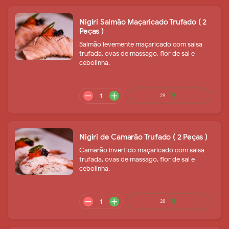
Nigiri Salmão Maçaricado Trufado ( 2
Peças )
Salmão levemente maçaricado com salsa
trufada, ovas de massago, flor de sal e
cebolinha.
remove
add
18
shopping_cart
Nigiri de Camarão Trufado ( 2 Peças )
Camarão invertido maçaricado com salsa
trufada, ovas de massago, flor de sal e
cebolinha.
remove
add
17
shopping_cart