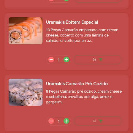
remove
add
20
shopping_cart
Uramakis Ebitem Especial
10 Peças Camarão empanado com cream
cheese, coberto com uma lâmina de
salmão, envolto por arroz.
remove
add
19
shopping_cart
Uramakis Camarão Pré Cozido
8 Peças Camarão pré cozido, cream cheese
e cebolinha, envoltos por alga, arroz e
gergelim.