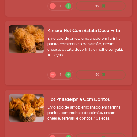
K.maru Hot Com Batata Doce Frita
Enrolado de arroz, empanado em farinha
panko com recheio de salmão, cream
cheese, batata doce frita e molho teriyaki.
10 Peças.
remove
add
43
shopping_cart
Hot Philadelphia Com Doritos
Enrolado de arroz, empanado em farinha
panko, com recheio de salmão, cream
cheese, teriyaki e doritos. 10 Peças.