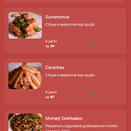
Sunomonos
Clique e selecione sua opção
remove
add
36
shopping_cart
Ceviches
Clique e selecione sua opção
A partir
Shimeji Grelhados
shopping_cart
de
39
Pequenos cogumelos grelhados em molho