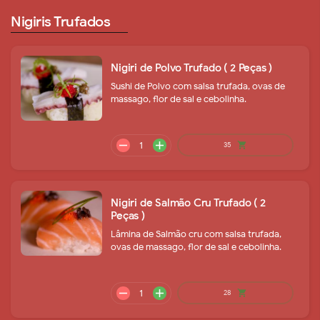
remove
add
18
shopping_cart
Nigiris Trufados
Nigiri de Polvo Trufado ( 2 Peças )
Sushi de Polvo com salsa trufada, ovas de
massago, flor de sal e cebolinha.
remove
add
31
shopping_cart
Nigiri de Salmão Cru Trufado ( 2
Peças )
Lâmina de Salmão cru com salsa trufada,
ovas de massago, flor de sal e cebolinha.
remove
add
18
shopping_cart