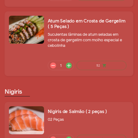
Atum Selado em Crosta de Gergelim
( 5 Peças )
Suculentas lâminas de atum seladas em
crosta de gergelim com molho especial e
cebolinha
A partir
shopping_cart
de
38
Nigiris
Nigiris de Salmão ( 2 peças )
02 Peças
A partir
shopping_cart
de
39