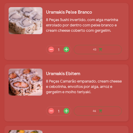
Uramakis Peixe Branco
8 Peças Sushi invertido, com alga marinha
enrolado por dentro com peixe branco e
cream cheese coberto com gergelim.
remove
add
20
shopping_cart
Uramakis Ebitem
8 Peças Camarão empanado, cream cheese
e cebolinha, envoltos por alga, arroz e
gergelim e molho teriyaki.