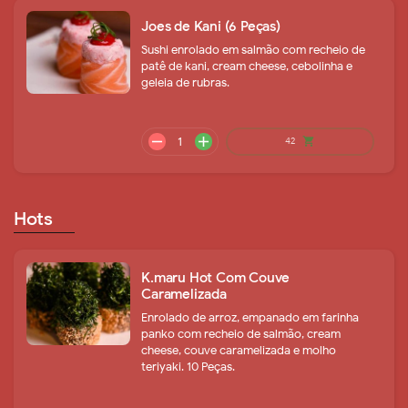
Joes de Kani (6 Peças)
Sushi enrolado em salmão com recheio de
patê de kani, cream cheese, cebolinha e
geleia de rubras.
remove
add
56
shopping_cart
Hots
K.maru Hot Com Couve
Caramelizada
Enrolado de arroz, empanado em farinha
panko com recheio de salmão, cream
cheese, couve caramelizada e molho
remove
add
47
shopping_cart
teriyaki. 10 Peças.