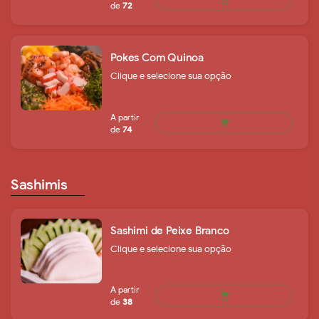
A partir
shopping_cart
de
16
Pokes Com Quinoa
Clique e selecione sua opção
A partir
Sashimis
shopping_cart
de
15
Sashimi de Peixe Branco
Clique e selecione sua opção