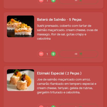
Baterá de Salmão - 5 Peças
Sushi prensado, coberto com tartar de
remove
add
29
shopping_cart
salmão maçaricado, cream cheese, ovas de
massago, flor de sal, gotas crispy e
cebolinha
Ebimaki Especial ( 2 Peças )
Joe de salmão maçaricado com arroz,
camarão flambado em tempero especial e
cream cheese, teriyaki, geleia de rubras,
remove
add
28
shopping_cart
gergelim triturado e cebolinha.