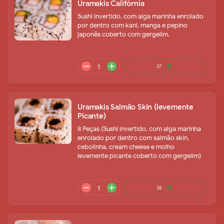
Uramakis Califórnia
remove
add
Sushi invertido, com alga marinha enrolado
45
shopping_cart
por dentro com kani, manga e pepino
japonês coberto com gergelim.
Uramakis Salmão Skin (levemente
Picante)
8 Peças (Sushi invertido, com alga marinha
enrolado por dentro com salmão skin,
remove
add
47
shopping_cart
cebolinha, cream cheese e molho
levemente picante coberto com gergelim)