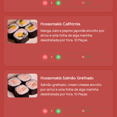
remove
add
28
shopping_cart
Hossomakis Califórnia
Manga, kani e pepino japonês envolto por
arroz e uma folha de alga marinha
desidratada por fora. 10 Peças
Hossomakis Salmão Grelhado
remove
add
27
shopping_cart
Salmão grelhado, cream cheese envolto
por arroz e uma folha de alga marinha
desidratada por fora. 10 Peças