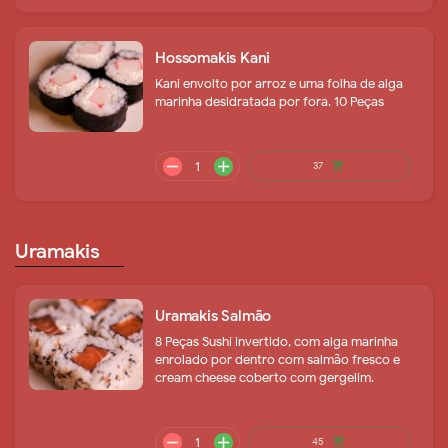
Hossomakis Kani
Kani envolto por arroz e uma folha de alga
marinha desidratada por fora. 10 Peças
remove
add
19
shopping_cart
Uramakis
Uramakis Salmão
8 Peças Sushi invertido, com alga marinha
enrolado por dentro com salmão fresco e
cream cheese coberto com gergelim.