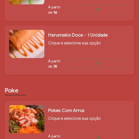
Harumakis Doce - 1 Unidade
Clique e selecione sua opção
A partir
shopping_cart
de
33
Poke
Pokes Com Arroz
Clique e selecione sua opção