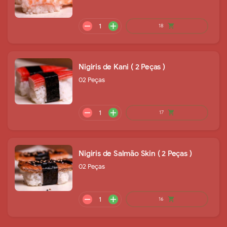
Nigiris de Kani ( 2 Peças )
remove
add
52
shopping_cart
02 Peças
Nigiris de Salmão Skin ( 2 Peças )
02 Peças