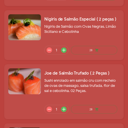
remove
add
28
shopping_cart
Nigiris de Salmão Especial ( 2 peças )
Nigiris de Salmão com Ovas Negras, Limão
Siciliano e Cebolinha
Joe de Salmão Trufado ( 2 Peças )
Sushi enrolado em salmão cru com recheio
de ovas de massago, salsa trufada, flor de
sal e cebolinha. 02 Peças.
remove
add
26
shopping_cart