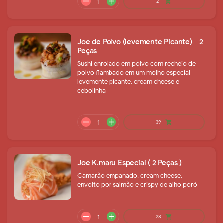
Joe de Polvo (levemente Picante) - 2
Peças
Sushi enrolado em polvo com recheio de
polvo flambado em um molho especial
levemente picante, cream cheese e
cebolinha
remove
add
27
shopping_cart
Joe K.maru Especial ( 2 Peças )
Camarão empanado, cream cheese,
envolto por salmão e crispy de alho poró