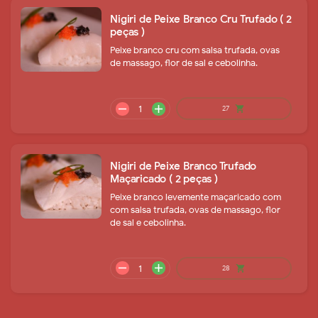
Nigiri de Peixe Branco Cru Trufado ( 2
peças )
Peixe branco cru com salsa trufada, ovas
de massago, flor de sal e cebolinha.
remove
add
16
shopping_cart
Nigiri de Peixe Branco Trufado
Maçaricado ( 2 peças )
Peixe branco levemente maçaricado com
com salsa trufada, ovas de massago, flor
de sal e cebolinha.