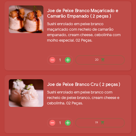
Joe de Peixe Branco Maçaricado e
Camarão Empanado ( 2 peças )
remove
add
48
shopping_cart
Sushi enrolado em peixe branco
maçaricado com recheio de camarão
empanado, cream cheese, cebolinha com
molho especial. 02 Peças.
Joe de Peixe Branco Cru ( 2 peças )
Sushi enrolado em peixe branco com
recheio de peixe branco, cream cheese e
remove
add
21
shopping_cart
cebolinha. 02 Peças.