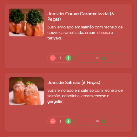
Joes de Couve Caramelizada (6
Peças)
Sushi enrolado em salmão com recheio de
couve caramelizada, cream cheese e
teriyaki.
Joes de Salmão (6 Peças)
Sushi enrolado em salmão com recheio de
salmão, cebolinha, cream cheese e
remove
add
45
shopping_cart
gergelim.